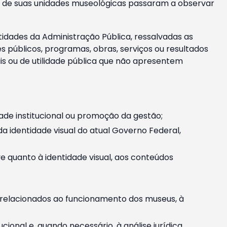
m e de suas unidades museológicas passaram a observar
tidades da Administração Pública, ressalvadas as
públicos, programas, obras, serviços ou resultados
is ou de utilidade pública que não apresentem
ade institucional ou promoção da gestão;
identidade visual do atual Governo Federal,
ive quanto à identidade visual, aos conteúdos
, relacionados ao funcionamento dos museus, à
onal e, quando necessário, à análise jurídica.