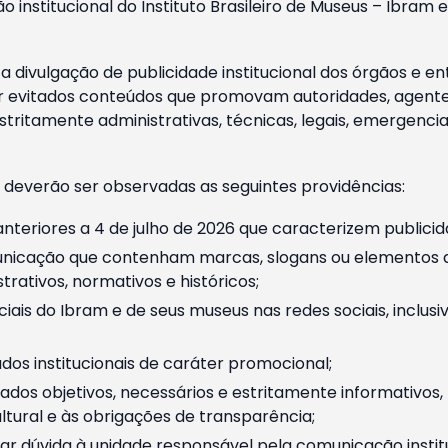
o institucional do Instituto Brasileiro de Museus – Ibra
 divulgação de publicidade institucional dos órgãos e en
 evitados conteúdos que promovam autoridades, agentes 
ritamente administrativas, técnicas, legais, emergencia
 deverão ser observadas as seguintes providências:
nteriores a 4 de julho de 2026 que caracterizem publicid
nicação que contenham marcas, slogans ou elementos da 
rativos, normativos e históricos;
ciais do Ibram e de seus museus nas redes sociais, inclus
os institucionais de caráter promocional;
dos objetivos, necessários e estritamente informativos
tural e às obrigações de transparência;
r dúvida à unidade responsável pela comunicação instituci