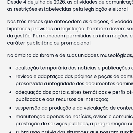
Desde 4 de julho de 2026, as atividades de comunicaçã
as restrições estabelecidas pela legislação eleitoral.
Nos três meses que antecedem as eleições, é vedada a
hipóteses previstas na legislação. Também devem ser
da gestão. Permanecem permitidas as informações est
caráter publicitário ou promocional.
No âmbito do Ibram e de suas unidades museológicas,
ocultação temporária das notícias e publicações a
revisão e adaptação das páginas e peças de comu
preservada a integridade dos documentos administ
adequação dos portais, sites temáticos e perfis ofi
publicados e aos recursos de interação;
suspensão da produção e da veiculação de conteúd
manutenção apenas de notícias, avisos e comunica
prestação de serviços públicos, à programação cul
submissão prévia das situações que possam suscita