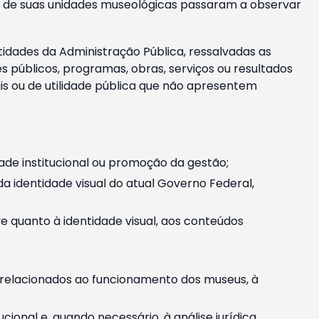
m e de suas unidades museológicas passaram a observar
tidades da Administração Pública, ressalvadas as
públicos, programas, obras, serviços ou resultados
is ou de utilidade pública que não apresentem
ade institucional ou promoção da gestão;
identidade visual do atual Governo Federal,
ive quanto à identidade visual, aos conteúdos
, relacionados ao funcionamento dos museus, à
onal e, quando necessário, à análise jurídica.