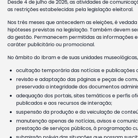
Desde 4 de julho de 2026, as atividades de comunicaçã
as restrições estabelecidas pela legislação eleitoral.
Nos três meses que antecedem as eleições, é vedada a
hipóteses previstas na legislação. Também devem ser
da gestão. Permanecem permitidas as informações est
caráter publicitário ou promocional.
No âmbito do Ibram e de suas unidades museológicas,
ocultação temporária das notícias e publicações a
revisão e adaptação das páginas e peças de comu
preservada a integridade dos documentos administ
adequação dos portais, sites temáticos e perfis ofi
publicados e aos recursos de interação;
suspensão da produção e da veiculação de conteúd
manutenção apenas de notícias, avisos e comunica
prestação de serviços públicos, à programação cul
submissão prévia das situações que possam suscita