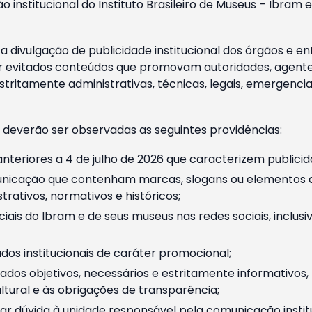
o institucional do Instituto Brasileiro de Museus – Ibra
 divulgação de publicidade institucional dos órgãos e en
 evitados conteúdos que promovam autoridades, agentes 
ritamente administrativas, técnicas, legais, emergencia
 deverão ser observadas as seguintes providências:
nteriores a 4 de julho de 2026 que caracterizem publicid
nicação que contenham marcas, slogans ou elementos da 
rativos, normativos e históricos;
ciais do Ibram e de seus museus nas redes sociais, inclus
os institucionais de caráter promocional;
dos objetivos, necessários e estritamente informativos
tural e às obrigações de transparência;
r dúvida à unidade responsável pela comunicação instituci